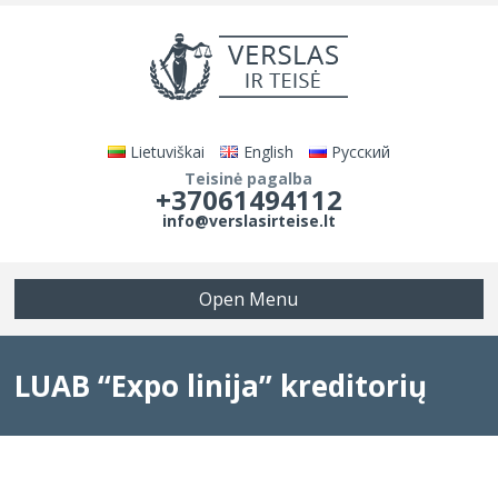
Lietuviškai
English
Русский
Teisinė pagalba
+37061494112
info@verslasirteise.lt
Open Menu
LUAB “Expo linija” kreditorių
susirinkimas