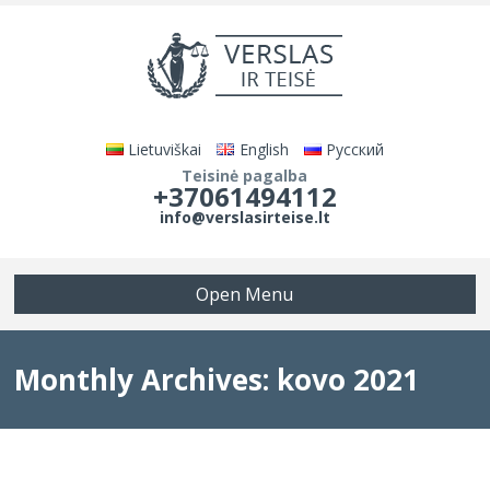
Lietuviškai
English
Русский
Teisinė pagalba
+37061494112
info@verslasirteise.lt
Open Menu
Monthly Archives: kovo 2021